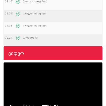
32:18'
შოთა თოფურია
33:58'
იტალო ბსილიო
34:33'
იტალო ბსილიო
35:24'
რონინიო
ვიდეო