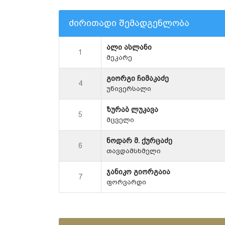
ძირითადი შემადგენლობა
ალი ასლანი
1
მეკარე
გიორგი ჩიმაკაძე
4
უნივერსალი
ზურაბ ლუკავა
5
მცველი
ნოდარ მ. ქურცაძე
6
თავდამსხმელი
ჯანიკო გიორგაია
7
ფორვარდი