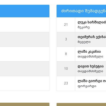
ძირითადი შემადგე
ლუკა ხარშილაძ
21
მეკარე
თეიმურაზ ექიზ
3
მცველი
ლაშა კაკაჩია
8
თავდამსხმელი
დავით ხუბუტია
10
თავდამსხმელი
ლაშა-გიორგი 
23
ფორვარდი