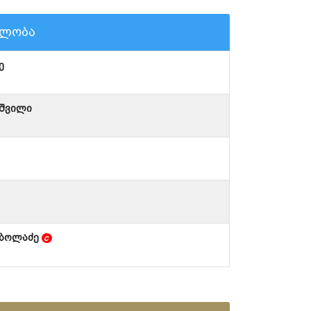
ნლობა
ე
აშვილი
ობოლაძე
c