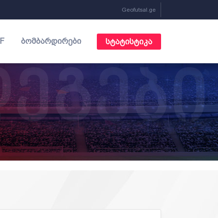
Geofutsal.ge
F
ᲑᲝᲛᲑᲐᲠᲓᲘᲠᲔᲑᲘ
ᲡᲢᲐᲢᲘᲡᲢᲘᲙᲐ