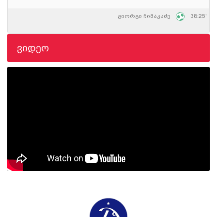
გიორგი ჩიმაკაძე
38:25'
ვიდეო