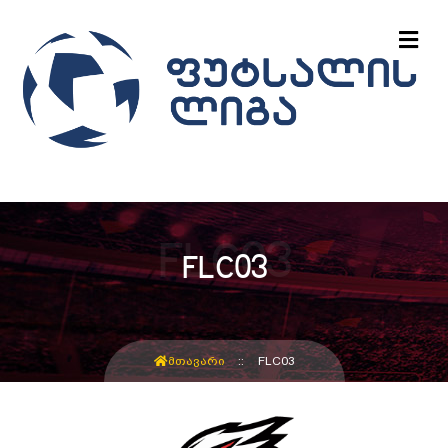
FLC03
ᲛᲗᲐᲕᲐᲠᲘ
FLC03