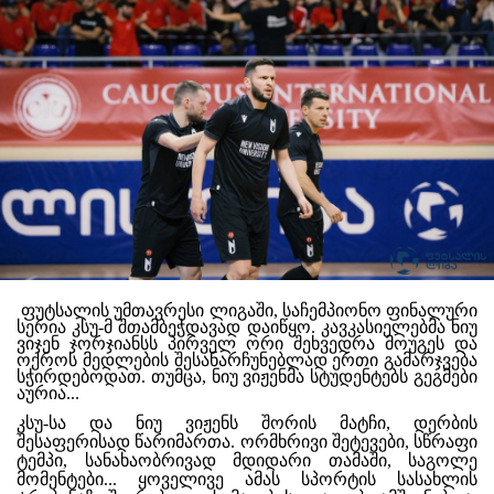
ფუტსალის უმთავრესი ლიგაში, საჩემპიონო ფინალური
სერია კსუ-მ შთამბეჭდავად დაიწყო. კავკასიელებმა ნიუ
ვიჯენ ჯორჯიანსს პირველ ორი შეხვედრა მოუგეს და
ოქროს მედლების შესანარჩუნებლად ერთი გამარჯვება
სჭირდებოდათ. თუმცა, ნიუ ვიჟენმა სტუდენტებს გეგმები
აურია...
კსუ-სა და ნიუ ვიჟენს შორის მატჩი, დერბის
შესაფერისად წარიმართა. ორმხრივი შეტევები, სწრაფი
ტემპი, სანახაობრივად მდიდარი თამაში, საგოლე
მომენტები... ყოველივე ამას სპორტის სასახლის