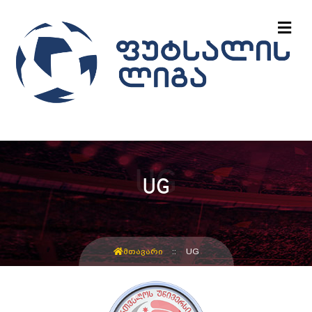
UG
ᲛᲗᲐᲕᲐᲠᲘ
UG